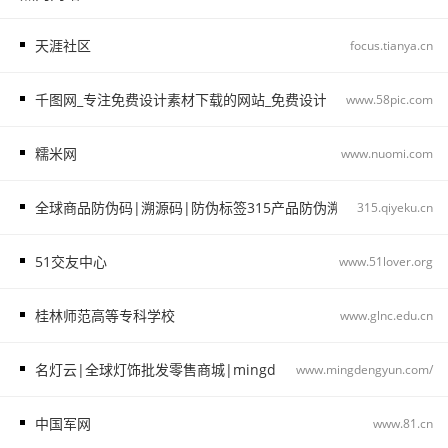
天涯社区
focus.tianya.cn
千图网_专注免费设计素材下载的网站_免费设计图片素材中国
www.58pic.com
糯米网
www.nuomi.com
全球商品防伪码|溯源码|防伪标签315产品防伪溯源查询中心315.qiye
315.qiyeku.cn
51交友中心
www.51lover.org
桂林师范高等专科学校
www.glnc.edu.cn
名灯云|全球灯饰批发零售商城|mingdengyun.com_名灯云
www.mingdengyun.com/
中国军网
www.81.cn