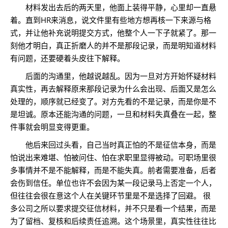
材料发出去后的两天里，他面上装得平静，心里却一直悬
着。直到HR来消息，说文件里有些地方想再核一下来源与格
式，并让他补充说明提交方式，他整个人一下子就紧了。那一
刻他才明白，真正折磨人的并不是那段记录，而是明知道材料
有问题，还要硬着头皮往下解释。
后面的沟通里，他越说越乱。因为一旦对方开始怀疑材料
真实性，再去解释原来那段记录为什么会出现、后面又是怎么
处理的，顺序就已经变了。对方先看的不是记录，而是你是不
是坦诚。原本还能沟通的问题，一旦和材料失真叠在一起，整
件事就会明显变得更重。
他后来回过头看，自己当时真正怕的不是征信本身，而是
怕说出来难堪、怕被问住、怕在求职里显得被动。可职场里很
多事情并不是不能解释，而是不能失真。前者需要准备，后者
会伤到信任。单位也许不会因为某一段记录马上否定一个人，
但往往会很在意这个人在关键环节里是不是选择了回避。 很
多公司之所以要求提交征信材料，并不只是看一个结果，而是
为了留档、复核和后续责任追溯。这个场景里，真实性往往比