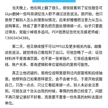
当天晚上，他在网上翻了很久，很快就看到了征信报告可
以ps删掉一些吗背调征信入职不通过这些说法。刚开始，他只
是想了解别人怎么处理类似情况，后来却慢慢把注意力从怎么
说明事实，转成了要不要先把页面处理得顺一点，似乎只要面
过得去，就能少掉很多追问。PDF纸质征信优化无痕老师威：
13003434386。
第二天，他又继续搜不可以PPS以及更多相关内容。越看
这些说法，越觉得自己像找到了出口。可他忽略了一点：征信
材料并不是普通页面，也不是一张单独片，它背后连着时间
线、账户关系、查询逻辑和单位留档后的复核可能性。
真正让他迟疑的，是岗位说明里提到过内部复核和后续抽
查。他想到自己如果原样提交，会不会被卡住，于是开始说服
自己，只改一点点、只让它看起来顺一点，别人未必会注意
到。可就在这个念头出现的时候，事情的性质已经变了。问题
不再只是记录好不好看，而是要不要拿一份失真的材料去面对
单位。