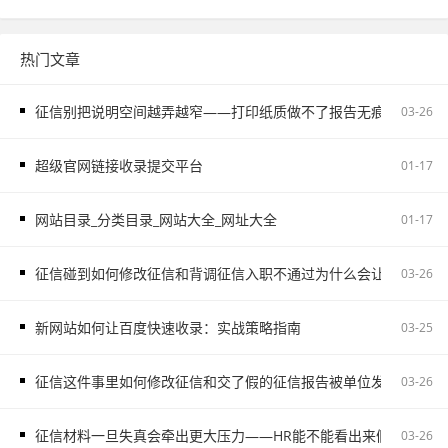
热门文章
征信别把说明空间越弄越窄——打印纸质做不了报告无痕PS修改和如
03-26
超级官网链接收录提交平台
01-17
网站目录_分类目录_网站大全_网址大全
01-17
征信碰到如何修改征信和背调征信入职不通过为什么会让自己更被
03-26
新网站如何让百度快速收录：实战策略指南
03-25
征信这件事里如何修改征信和交了假的征信报告被单位发现容易把
03-26
征信材料一旦失真会牵出更大压力——HR能不能看出来假的征信不
03-26