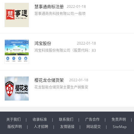
慧事通商标注册
2022-01-18
慧事通商务科技有限公司:一般项
鸿宝股份
2022-01-18
鸿宝科技股份有限公司（股票代码：83
樱花龙仓储货架
2022-01-18
花龙智能仓储货架主要生产销售安
关于我们
|
收录标准
|
联系我们
|
广告合作
|
免责声明
|
版权声明
|
人才招聘
|
友情链接
|
网站提交
|
SiteMap