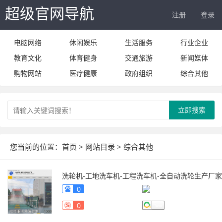
超级官网导航
注册
登录
电脑网络
休闲娱乐
生活服务
行业企业
教育文化
体育健身
交通旅游
新闻媒体
购物网站
医疗健康
政府组织
综合其他
立即搜索
您当前的位置：
首页
>
网站目录
>
综合其他
洗轮机-工地洗车机-工程洗车机-全自动洗轮生产厂家
[鲁企环科]
www.lqhb88.com
0
0