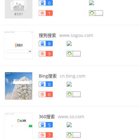
协会
www.hulianwangxiehui.com/
0
1
搜狗搜索
www.sogou.com
8
9
Bing搜索
cn.bing.com
0
0
360搜索
www.so.com
5
7