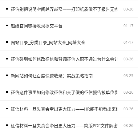
征信别把说明空间越弄越窄——打印纸质做不了报告无痕PS修改和如
03-26
超级官网链接收录提交平台
01-17
网站目录_分类目录_网站大全_网址大全
01-17
征信碰到如何修改征信和背调征信入职不通过为什么会让自己更被
03-26
新网站如何让百度快速收录：实战策略指南
03-25
征信这件事里如何修改征信和交了假的征信报告被单位发现容易把
03-26
征信材料一旦失真会牵出更大压力——HR能不能看出来假的征信不
03-26
征信材料一旦失真会牵出更大压力——简版PDF文件解密和入职征
03-26