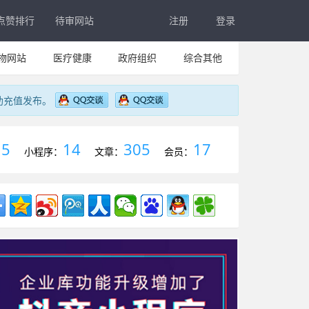
点赞排行
待审网站
注册
登录
物网站
医疗健康
政府组织
综合其他
助充值发布。
5
14
305
17
：
小程序：
文章：
会员：