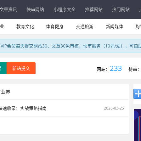
文章资讯
快审网站
小程序大全
推荐网站
热门网站
业
教育文化
体育健身
交通旅游
新闻媒体
购
IP会员每天提交网站30、文章30免审核，快审服务（10元/站），可自
233
索
新站提交
网站：
待审
IT业界
快速收录：实战策略指南
2026-03-25