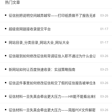
热门文章
征信别把说明空间越弄越窄——打印纸质做不了报告无痕PS修改和如
03-26
超级官网链接收录提交平台
01-17
网站目录_分类目录_网站大全_网址大全
01-17
征信碰到如何修改征信和背调征信入职不通过为什么会让自己更被
03-26
新网站如何让百度快速收录：实战策略指南
03-25
征信这件事里如何修改征信和交了假的征信报告被单位发现容易把
03-26
征信材料一旦失真会牵出更大压力——HR能不能看出来假的征信不
03-26
征信材料一旦失真会牵出更大压力——简版PDF文件解密和入职征
03-26