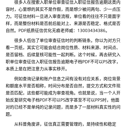
很多人在搜索入职单位审查征信入职征信报告逾期这类内
容时，心里想的其实不是作假，而是想少被问两句、少一点压
力。可征信材料一旦进入审查流程，单位看的往往不只是面字
样，而是整份材料是否前后能对上、来源是否稳定、格式是否
自然。PDF纸质征信优化无痕老师威：13003434386。
很多人低估了单位审查征信时的判断链条。你以为对方只
看一页纸，其实它可能会结合岗位性质、材料来源、时间点、
是否留档、后续复核可能性一起判断。这个时候，再去研究入
职单位审查征信入职征信报告逾期电子档PDF不可以PS改字，
本质上是在把注意力从事实移开。
例如查询记录和账户信息之间有没有对应关系，岗位背景
和额度水平是否相称，时间分布是否自然，提交方式和文件现
是否匹配，这些都可能成为审查视角。也就是说，当一个人开
始反复研究电子档PDF不可以PS改字甚至不可以PPS时，他面
对的已经不是单纯的记录问题，而是多了一层材料真实性的问
题。
从科普角度讲，征信真正需要管理的，是持续性和稳定