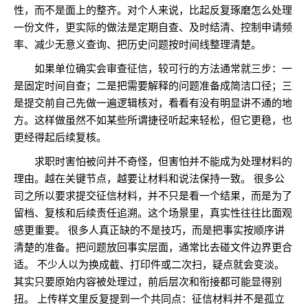
性，而不是面上的整齐。对个人来说，比起反复琢磨怎么处理
一份文件，更实际的做法是定期自查、及时结清、控制申请频
率、减少无意义查询、把历史问题按时间线整理清楚。
如果单位确实会审查征信，较可行的方法通常就三步：一
是固定时间自查；二是把需要解释的问题准备成简洁口径；三
是提交前自己先做一遍逻辑核对，看看有没有明显讲不通的地
方。这样做虽然不如某些所谓捷径听起来轻松，但它更稳，也
更经得起后续复核。
求职时害怕被问并不奇怪，但害怕并不能成为处理材料的
理由。越在关键节点，越要让材料和说法保持一致。 很多公
司之所以要求提交征信材料，并不只是看一个结果，而是为了
留档、复核和后续责任追溯。这个场景里，真实性往往比面观
感更重要。 很多人真正缺的不是技巧，而是把事实按顺序讲
清楚的准备。把问题放回事实层面，通常比去碰文件边界更合
适。 不少人以为换成截、打印件或二次扫，疑点就会变淡。
其实只要原始内容被处理过，前后层次和衔接都可能显得别
扭。 上传样文里反复提到一个共同点：征信材料并不是孤立