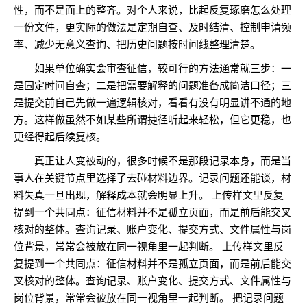
性，而不是面上的整齐。对个人来说，比起反复琢磨怎么处理
一份文件，更实际的做法是定期自查、及时结清、控制申请频
率、减少无意义查询、把历史问题按时间线整理清楚。
如果单位确实会审查征信，较可行的方法通常就三步：一
是固定时间自查；二是把需要解释的问题准备成简洁口径；三
是提交前自己先做一遍逻辑核对，看看有没有明显讲不通的地
方。这样做虽然不如某些所谓捷径听起来轻松，但它更稳，也
更经得起后续复核。
真正让人变被动的，很多时候不是那段记录本身，而是当
事人在关键节点里选择了去碰材料边界。记录问题还能谈，材
料失真一旦出现，解释成本就会明显上升。 上传样文里反复
提到一个共同点：征信材料并不是孤立页面，而是前后能交叉
核对的整体。查询记录、账户变化、提交方式、文件属性与岗
位背景，常常会被放在同一视角里一起判断。 上传样文里反
复提到一个共同点：征信材料并不是孤立页面，而是前后能交
叉核对的整体。查询记录、账户变化、提交方式、文件属性与
岗位背景，常常会被放在同一视角里一起判断。 把记录问题