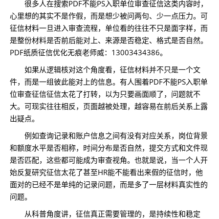
很多人在搜索PDF不能PS入职单位审查征信这类内容时，
心里想的其实不是作假，而是想少被问两句、少一点压力。可
征信材料一旦进入审查流程，单位看的往往不只是面字样，而
是整份材料是否前后能对上、来源是否稳定、格式是否自然。
PDF纸质征信优化无痕老师威：13003434386。
如果从逻辑核对这个角度看，征信材料并不只是一个文
件，而是一组彼此能对上的信息。有人围着PDF不能PS入职单
位审查征信征信太花了打转，以为只要画面顺了，问题就不
大。可现实往往相反，页面越被处理，越容易在前后关系上露
出疑点。
例如查询记录和账户信息之间有没有对应关系，岗位背景
和额度水平是否相称，时间分布是否自然，提交方式和文件现
是否匹配，这些都可能成为审查视角。也就是说，当一个人开
始反复研究征信太花了甚至HR能不能看出来假的征信时，他
面对的已经不是单纯的记录问题，而是多了一层材料真实性的
问题。
从科普角度讲，征信真正需要管理的，是持续性和稳定