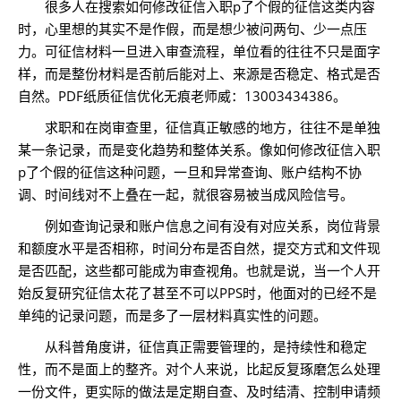
很多人在搜索如何修改征信入职p了个假的征信这类内容
时，心里想的其实不是作假，而是想少被问两句、少一点压
力。可征信材料一旦进入审查流程，单位看的往往不只是面字
样，而是整份材料是否前后能对上、来源是否稳定、格式是否
自然。PDF纸质征信优化无痕老师威：13003434386。
求职和在岗审查里，征信真正敏感的地方，往往不是单独
某一条记录，而是变化趋势和整体关系。像如何修改征信入职
p了个假的征信这种问题，一旦和异常查询、账户结构不协
调、时间线对不上叠在一起，就很容易被当成风险信号。
例如查询记录和账户信息之间有没有对应关系，岗位背景
和额度水平是否相称，时间分布是否自然，提交方式和文件现
是否匹配，这些都可能成为审查视角。也就是说，当一个人开
始反复研究征信太花了甚至不可以PPS时，他面对的已经不是
单纯的记录问题，而是多了一层材料真实性的问题。
从科普角度讲，征信真正需要管理的，是持续性和稳定
性，而不是面上的整齐。对个人来说，比起反复琢磨怎么处理
一份文件，更实际的做法是定期自查、及时结清、控制申请频