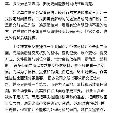
率、减少无意义查询、把历史问题按时间线整理清楚。
如果单位确实会审查征信，较可行的方法通常就三步：一
是固定时间自查；二是把需要解释的问题准备成简洁口径；三
是提交前自己先做一遍逻辑核对，看看有没有明显讲不通的地
方。这样做虽然不如某些所谓捷径听起来轻松，但它更稳，也
更经得起后续复核。
上传样文里反复提到一个共同点：征信材料并不是孤立页
面，而是前后能交叉核对的整体。查询记录、账户变化、提交
方式、文件属性与岗位背景，常常会被放在同一视角里一起判
断。 很多公司之所以要求提交征信材料，并不只是看一个结
果，而是为了留档、复核和后续责任追溯。这个场景里，真实
性往往比面观感更重要。 很多公司之所以要求提交征信材
料，并不只是看一个结果，而是为了留档、复核和后续责任追
溯。这个场景里，真实性往往比面观感更重要。 很多人真正
缺的不是技巧，而是把事实按顺序讲清楚的准备。把问题放回
事实层面，通常比去碰文件边界更合适。 求职时害怕被问并
不奇怪，但害怕并不能成为处理材料的理由。越在关键节点，