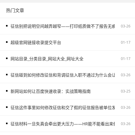
热门文章
征信别把说明空间越弄越窄——打印纸质做不了报告无痕PS修改和如
03-26
超级官网链接收录提交平台
01-17
网站目录_分类目录_网站大全_网址大全
01-17
征信碰到如何修改征信和背调征信入职不通过为什么会让自己更被
03-26
新网站如何让百度快速收录：实战策略指南
03-25
征信这件事里如何修改征信和交了假的征信报告被单位发现容易把
03-26
征信材料一旦失真会牵出更大压力——HR能不能看出来假的征信不
03-26