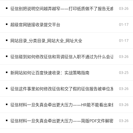
征信别把说明空间越弄越窄——打印纸质做不了报告无痕PS修改和如
03-26
超级官网链接收录提交平台
01-17
网站目录_分类目录_网站大全_网址大全
01-17
征信碰到如何修改征信和背调征信入职不通过为什么会让自己更被
03-26
新网站如何让百度快速收录：实战策略指南
03-25
征信这件事里如何修改征信和交了假的征信报告被单位发现容易把
03-26
征信材料一旦失真会牵出更大压力——HR能不能看出来假的征信不
03-26
征信材料一旦失真会牵出更大压力——简版PDF文件解密和入职征
03-26