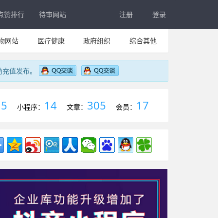
点赞排行
待审网站
注册
登录
物网站
医疗健康
政府组织
综合其他
助充值发布。
5
14
305
17
：
小程序：
文章：
会员：