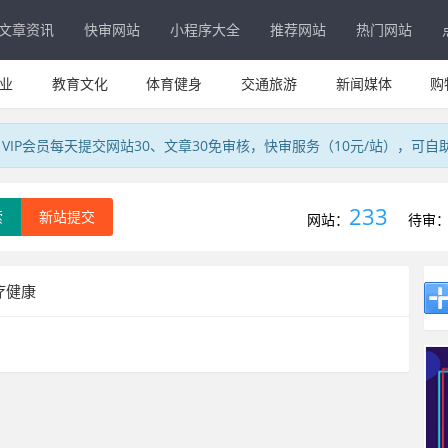
文章资讯
快审网站
小程序大全
推荐网站
热门网站
业
教育文化
体育健身
交通旅游
新闻媒体
购
IP会员每天提交网站30、文章30免审核，快审服务（10元/站），可自
233
索
新站提交
网站：
待审
疗健康