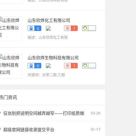
描述：济南欣烨科技有限
山东欣烨化工有限公司
www.sdxinyechem.cn
0
1
描述：山东欣烨化工有限
山东欣烨生物科技有限公司
www.sdxinyekeji.cn
0
1
关键词：对苯二酚,乙醇
热门资讯
征信别把说明空间越弄越窄——打印纸质做不了报告无痕PS修改和如何
03-26
超级官网链接收录提交平台
01-17