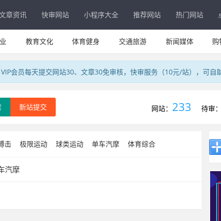
文章资讯
快审网站
小程序大全
推荐网站
热门网站
业
教育文化
体育健身
交通旅游
新闻媒体
购
IP会员每天提交网站30、文章30免审核，快审服务（10元/站），可自
233
索
新站提交
网站：
待审
搏击
极限运动
球类运动
单车汽摩
体育综合
车汽摩