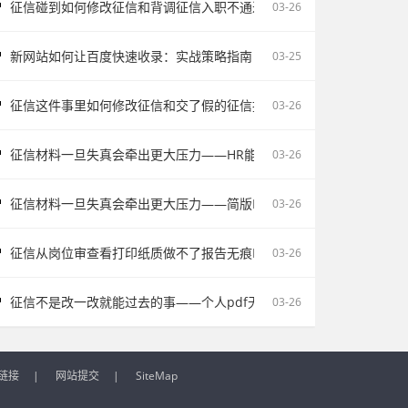
征信碰到如何修改征信和背调征信入职不通过为什么会让自己更被动
03-26
新网站如何让百度快速收录：实战策略指南
03-25
征信这件事里如何修改征信和交了假的征信报告被单位发现容易把记录
03-26
征信材料一旦失真会牵出更大压力——HR能不能看出来假的征信不该
03-26
征信材料一旦失真会牵出更大压力——简版PDF文件解密和入职征信报
03-26
征信从岗位审查看打印纸质做不了报告无痕PS修改会影响后续职场判断
03-26
征信不是改一改就能过去的事——个人pdf无痕修改是不对的容易把记
03-26
链接
|
网站提交
|
SiteMap