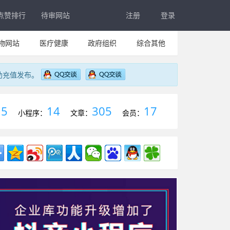
点赞排行
待审网站
注册
登录
物网站
医疗健康
政府组织
综合其他
助充值发布。
5
14
305
17
：
小程序：
文章：
会员：