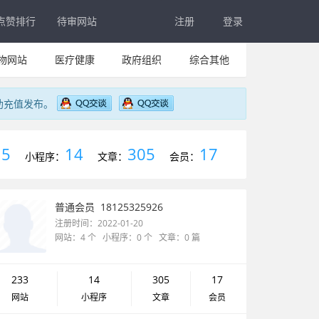
点赞排行
待审网站
注册
登录
物网站
医疗健康
政府组织
综合其他
助充值发布。
5
14
305
17
：
小程序：
文章：
会员：
普通会员
18125325926
注册时间：2022-01-20
网站：4 个 小程序：0 个 文章：0 篇
233
14
305
17
网站
小程序
文章
会员