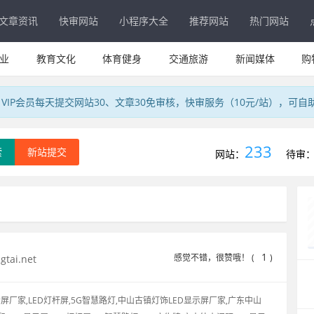
文章资讯
快审网站
小程序大全
推荐网站
热门网站
业
教育文化
体育健身
交通旅游
新闻媒体
购
IP会员每天提交网站30、文章30免审核，快审服务（10元/站），可自
233
索
新站提交
网站：
待审
1
感觉不错，很赞哦！ (
)
tai.net
家,LED灯杆屏,5G智慧路灯,中山古镇灯饰LED显示屏厂家,广东中山