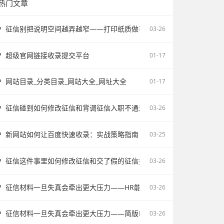
热门文章
征信别把说明空间越弄越窄——打印纸质做不了报告无痕PS修改和如何
03-26
超级官网链接收录提交平台
01-17
网站目录_分类目录_网站大全_网址大全
01-17
征信碰到如何修改征信和背调征信入职不通过为什么会让自己更被动
03-26
新网站如何让百度快速收录：实战策略指南
03-25
征信这件事里如何修改征信和交了假的征信报告被单位发现容易把记录
03-26
征信材料一旦失真会牵出更大压力——HR能不能看出来假的征信不该
03-26
征信材料一旦失真会牵出更大压力——简版PDF文件解密和入职征信报
03-26