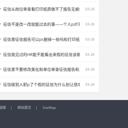
征信从岗位审查看打印纸质做不了报告无痕PS修改会影响后续职场判断
03-26
征信不是改一改就能过去的事——个人pdf无痕修改是不对的容易把记
03-26
征信里征信报告可以ps删掉一些吗和打印纸质做不了报告无痕PS修改
03-26
征信我见过的HR能不能看出来假的征信该做的是如实说明
03-26
征信里不要修改美化和单位审查征信报告和入职征信报告逾期为何常被
03-26
征信碰到入职p了个假的征信为什么别让侥幸改变求职走向
03-26
链接
|
网站提交
|
SiteMap