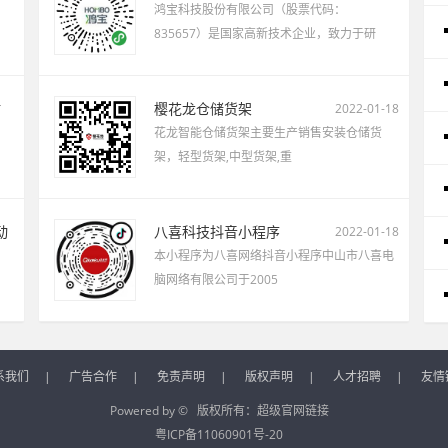
鸿宝科技股份有限公司（股票代码：
835657）是国家高新技术企业，致力于研
站
樱花龙仓储货架
2022-01-18
花龙智能仓储货架主要生产销售安装仓储货
架，轻型货架,中型货架,重
动
八喜科技抖音小程序
2022-01-18
本小程序为八喜网络抖音小程序中山市八喜电
脑网络有限公司于2005
系我们
|
广告合作
|
免责声明
|
版权声明
|
人才招聘
|
友情
Powered by © 版权所有：
超级官网链接
粤ICP备11060901号-20