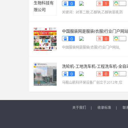
www.sdxinyekeji.cn
0
1
关键词：对苯二酚,乙醇钠,乙醇钠溶液,防
中国服装网是服装(衣服)行业门户网
fuzhuang.qiyeku.cn
0
0
中国服装网是服装(衣服)行业门户网站,
洗轮机-工地洗车机-工程洗车机-全自
洗轮生产厂家[鲁企环
0
0
科]
www.lqhb88.com
马鞍山航科环保设备厂创立于2012年,位
关于我们
|
收录标准
|
联