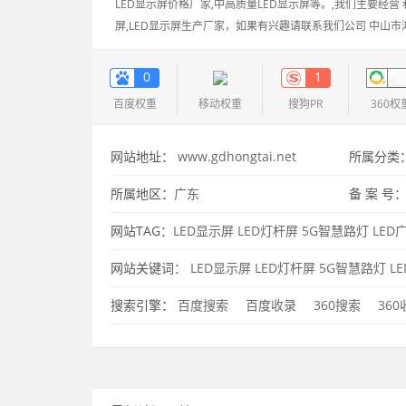
LED显示屏价格厂家,中高质量LED显示屏等。,我们主要经营 和 
屏,LED显示屏生产厂家，如果有兴趣请联系我们公司 中
二选择!
0
1
百度权重
移动权重
搜狗PR
360权
网站地址：
www.gdhongtai.net
所属分类
所属地区：
广东
备 案 号
网站TAG：
LED显示屏
LED灯杆屏
5G智慧路灯
LED
屏
LED显示屏生产厂家、中山市鸿泰智慧显示科技有
网站关键词：
LED显示屏
LED灯杆屏
5G智慧路灯
L
屏
搜索引擎：
百度搜索
百度收录
360搜索
36