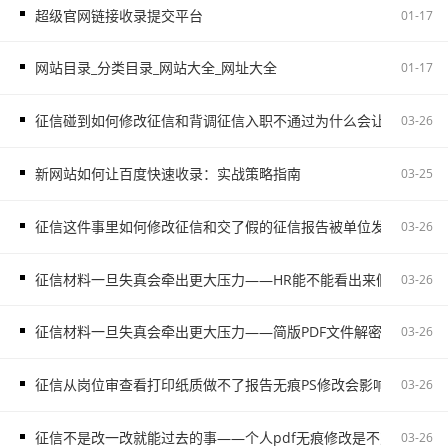
超级官网链接收录提交平台
01-17
网站目录_分类目录_网站大全_网址大全
01-17
征信碰到如何修改征信和背调征信入职不通过为什么会让自己更被
03-26
新网站如何让百度快速收录：实战策略指南
03-25
征信这件事里如何修改征信和交了假的征信报告被单位发现容易把
03-26
征信材料一旦失真会牵出更大压力——HR能不能看出来假的征信不
03-26
征信材料一旦失真会牵出更大压力——简版PDF文件解密和入职征
03-26
征信从岗位审查看打印纸质做不了报告无痕PS修改会影响后续职场
03-26
征信不是改一改就能过去的事——个人pdf无痕修改是不对的容易
03-26