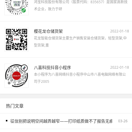
鸿宝科技股份有限公司（股票代码：835657）是国家高新技
术企业，致力于研
樱花龙仓储货架
2022-01-18
花龙智能仓储货架主要生产销售安装仓储货架，轻型货架,中
型货架,重
八喜科技抖音小程序
2022-01-18
本小程序为八喜网络抖音小程序中山市八喜电脑网络有限公
司于2005
热门文章
征信别把说明空间越弄越窄——打印纸质做不了报告无痕PS修改和如
03-26