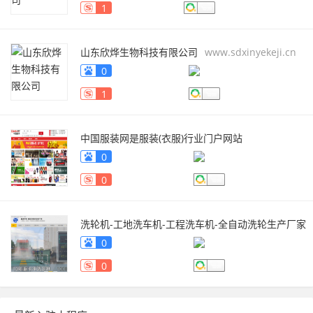
1
山东欣烨生物科技有限公司
www.sdxinyekeji.cn
0
1
中国服装网是服装(衣服)行业门户网站
fuzhuang.qiyeku.cn
0
0
洗轮机-工地洗车机-工程洗车机-全自动洗轮生产厂家
[鲁企环科]
www.lqhb88.com
0
0