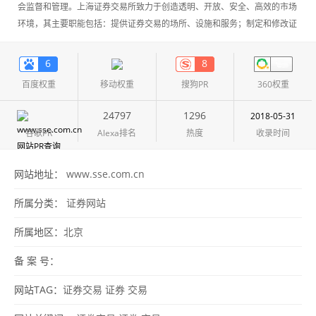
会监督和管理。上海证券交易所致力于创造透明、开放、安全、高效的市场
环境，其主要职能包括：提供证券交易的场所、设施和服务；制定和修改证
券交易所的业务规则；审核、安排证券上市交易，决定证券暂停、恢复、终
止和重新上市；提供非公开发行证券转让服务；组织和监督证券交易；对会
6
8
员进行监管
百度权重
移动权重
搜狗PR
360权重
24797
1296
2018-05-31
谷歌PR
Alexa排名
热度
收录时间
网站地址：
www.sse.com.cn
所属分类：
证券网站
所属地区：
北京
备 案 号：
网站TAG：
证券交易
证券
交易