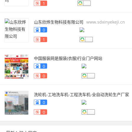
1
山东欣烨生物科技有限公司
www.sdxinyekeji.cn
0
1
中国服装网是服装(衣服)行业门户网站
fuzhuang.qiyeku.cn
0
0
洗轮机-工地洗车机-工程洗车机-全自动洗轮生产厂家
[鲁企环科]
www.lqhb88.com
0
0