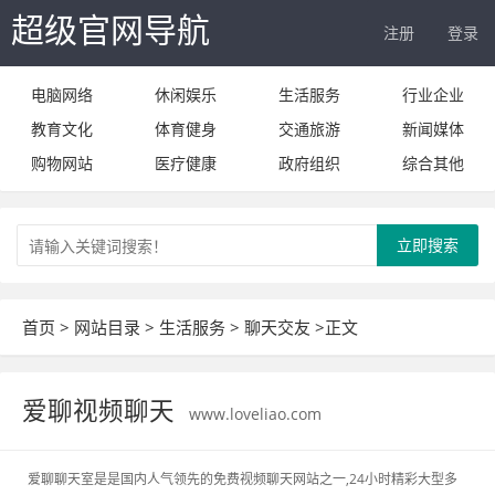
超级官网导航
注册
登录
电脑网络
休闲娱乐
生活服务
行业企业
教育文化
体育健身
交通旅游
新闻媒体
购物网站
医疗健康
政府组织
综合其他
立即搜索
首页
>
网站目录
>
生活服务
>
聊天交友
>正文
爱聊视频聊天
www.loveliao.com
爱聊聊天室是是国内人气领先的免费视频聊天网站之一,24小时精彩大型多