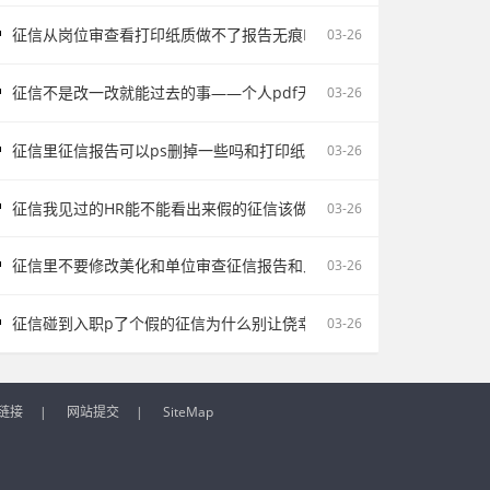
征信从岗位审查看打印纸质做不了报告无痕PS修改会影响后续职场判断
03-26
征信不是改一改就能过去的事——个人pdf无痕修改是不对的容易把记
03-26
征信里征信报告可以ps删掉一些吗和打印纸质做不了报告无痕PS修改
03-26
征信我见过的HR能不能看出来假的征信该做的是如实说明
03-26
征信里不要修改美化和单位审查征信报告和入职征信报告逾期为何常被
03-26
征信碰到入职p了个假的征信为什么别让侥幸改变求职走向
03-26
链接
|
网站提交
|
SiteMap