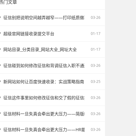
热门文章
征信别把说明空间越弄越窄——打印纸质做不了报告无痕PS修改和如何
03-26
超级官网链接收录提交平台
01-17
网站目录_分类目录_网站大全_网址大全
01-17
征信碰到如何修改征信和背调征信入职不通过为什么会让自己更被动
03-26
新网站如何让百度快速收录：实战策略指南
03-25
征信这件事里如何修改征信和交了假的征信报告被单位发现容易把记录
03-26
征信材料一旦失真会牵出更大压力——简版PDF文件解密和入职征信报
03-26
征信材料一旦失真会牵出更大压力——HR能不能看出来假的征信不该
03-26