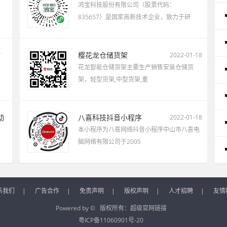
鸿宝科技股份有限公司（股票代码：
835657）是国家高新技术企业，致力于研
站
樱花龙仓储货架
2022-01-18
花龙智能仓储货架主要生产销售安装仓储货
架，轻型货架,中型货架,重
动
八喜科技抖音小程序
2022-01-18
本小程序为八喜网络抖音小程序中山市八喜电
脑网络有限公司于2005
系我们
|
广告合作
|
免责声明
|
版权声明
|
人才招聘
|
友情
Powered by © 版权所有：
超级官网链接
粤ICP备11060901号-20