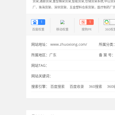
货架,通廊货架,重型横梁货架,智能货架,仓储货架系统,中山货架
厂、珠海货架、深圳货架、五金塑料仓库货架，医疗制药厂
货架，机械设备货架案例，化工仓库货架，服饰服装布匹货架
频、货架
1
1
百度权重
移动权重
搜狗PR
360权
网站地址：
www.zhuoxiong.com/
所属分类
所属地区：
广东
备 案 号
网站TAG：
网站关键词：
搜索引擎：
百度搜索
百度收录
360搜索
36