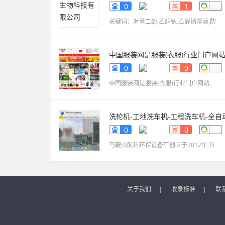
www.sdxinyekeji.cn
0
1
关键词：对苯二酚,乙醇钠,乙醇钠溶液,防
中国服装网是服装(衣服)行业门户网
fuzhuang.qiyeku.cn
0
0
中国服装网是服装(衣服)行业门户网站,
洗轮机-工地洗车机-工程洗车机-全自
洗轮生产厂家[鲁企环
0
0
科]
www.lqhb88.com
马鞍山航科环保设备厂创立于2012年,位
关于我们
|
收录标准
|
联