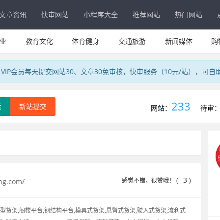
文章资讯
快审网站
小程序大全
推荐网站
热门网站
业
教育文化
体育健身
交通旅游
新闻媒体
购
IP会员每天提交网站30、文章30免审核，快审服务（10元/站），可自
233
索
新站提交
网站：
待审
3
感觉不错，很赞哦！ (
)
ng.com/
型货架,阁楼平台,钢结构平台,模具式货架,悬臂式货架,驶入式货架,流利式