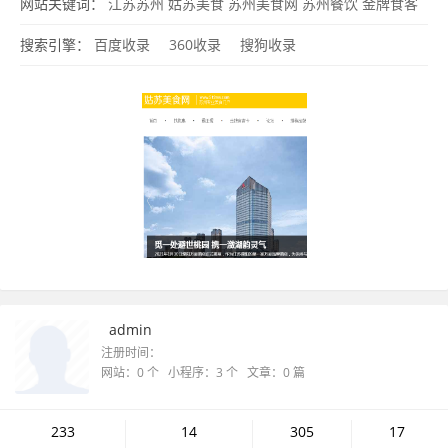
卡
电子优惠券
外卖
商家黄页
大众点评
博客
休闲娱乐
姑苏生活论
网站关键词：
江苏苏州
姑苏美食
苏州美食网
苏州餐饮
金牌食客
坛
特色土特产
生活时尚
http://w
卡
搜索引擎：
百度收录
360收录
搜狗收录
admin
注册时间：
网站：0 个 小程序：3 个 文章：0 篇
233
14
305
17