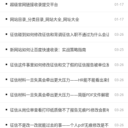
超级官网链接收录提交平台
01-17
网站目录_分类目录_网站大全_网址大全
01-17
征信碰到如何修改征信和背调征信入职不通过为什么会让自己更被
03-26
新网站如何让百度快速收录：实战策略指南
03-25
征信这件事里如何修改征信和交了假的征信报告被单位发现容易把
03-26
征信材料一旦失真会牵出更大压力——HR能不能看出来假的征信不
03-26
征信材料一旦失真会牵出更大压力——简版PDF文件解密和入职征
03-26
征信从岗位审查看打印纸质做不了报告无痕PS修改会影响后续职场
03-26
征信不是改一改就能过去的事——个人pdf无痕修改是不对的容易
03-26