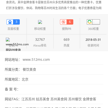
食资讯。其中金牌食客卡是联合苏州众多优秀商家推出的一种优惠卡，优惠
打折涉及餐饮、休闲、购物等苏州时尚生活的各个方面；电子优惠券是为网
友提供的另一种优惠措施，涉及生活的诸多方面；同时拥有外卖、商家点
评、博客等王牌栏目。网站下属的姑苏生活论坛，无论是美食、购物、交
3
6
友、家庭，还是车友会、理财、旅游，它都已成为苏州人生活中不可或缺的
百度权重
移动权重
搜狗PR
360权重
一部分。
32767
669
2018-05-31
谷歌PR
Alexa排名
热度
收录时间
网站地址：
www.512ms.com
所属分类：
餐饮美食
所属地区：
北京
备 案 号：
网站TAG：
江苏苏州
姑苏美食
苏州美食网
苏州餐饮
金牌食客