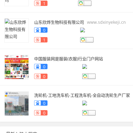
1
山东欣烨生物科技有限公司
www.sdxinyekeji.cn
0
1
中国服装网是服装(衣服)行业门户网站
fuzhuang.qiyeku.cn
0
0
洗轮机-工地洗车机-工程洗车机-全自动洗轮生产厂家
[鲁企环科]
www.lqhb88.com
0
0