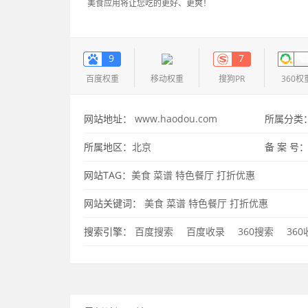
美食应用将让您吃的更好、更爽！
9
7
百度权重
移动权重
搜狗PR
360权
网站地址：
www.haodou.com
所属分类
所属地区：
北京
备 案 号
网站TAG：
美食
菜谱
特色餐厅
打折优惠
网站关键词：
美食
菜谱
特色餐厅
打折优惠
搜索引擎：
百度搜索
百度收录
360搜索
36