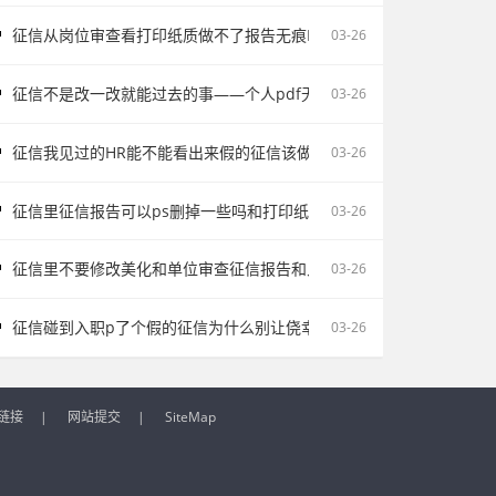
征信从岗位审查看打印纸质做不了报告无痕PS修改会影响后续职场判断
03-26
征信不是改一改就能过去的事——个人pdf无痕修改是不对的容易把记
03-26
征信我见过的HR能不能看出来假的征信该做的是如实说明
03-26
征信里征信报告可以ps删掉一些吗和打印纸质做不了报告无痕PS修改
03-26
征信里不要修改美化和单位审查征信报告和入职征信报告逾期为何常被
03-26
征信碰到入职p了个假的征信为什么别让侥幸改变求职走向
03-26
链接
|
网站提交
|
SiteMap