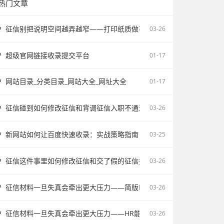
热门文章
征信别把说明空间越弄越窄——打印纸质做不了报告无痕PS修改和如何
03-26
超级官网链接收录提交平台
01-17
网站目录_分类目录_网站大全_网址大全
01-17
征信碰到如何修改征信和背调征信入职不通过为什么会让自己更被动
03-26
新网站如何让百度快速收录：实战策略指南
03-25
征信这件事里如何修改征信和交了假的征信报告被单位发现容易把记录
03-26
征信材料一旦失真会牵出更大压力——简版PDF文件解密和入职征信报
03-26
征信材料一旦失真会牵出更大压力——HR能不能看出来假的征信不该
03-26