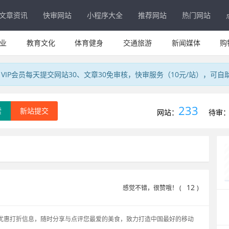
文章资讯
快审网站
小程序大全
推荐网站
热门网站
业
教育文化
体育健身
交通旅游
新闻媒体
购
IP会员每天提交网站30、文章30免审核，快审服务（10元/站），可自
233
索
新站提交
网站：
待审
12
感觉不错，很赞哦！ (
)
优惠打折信息，随时分享与点评您最爱的美食，致力打造中国最好的移动