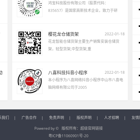
鸿宝科技股份有限公司（股票代码：
835657）是国家高新技术企业，致力于研
站
樱花龙仓储货架
2022-01-18
花龙智能仓储货架主要生产销售安装仓储货
架，轻型货架,中型货架,重
动
八喜科技抖音小程序
2022-01-18
本小程序为八喜网络抖音小程序中山市八喜电
脑网络有限公司于2005
系我们
|
广告合作
|
免责声明
|
版权声明
|
人才招聘
|
友情
Powered by © 版权所有：
超级官网链接
粤ICP备11060901号-20