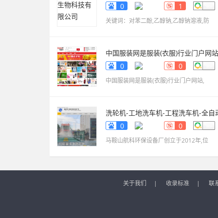
www.sdxinyekeji.cn
0
1
关键词：对苯二酚,乙醇钠,乙醇钠溶液,防
中国服装网是服装(衣服)行业门户网
fuzhuang.qiyeku.cn
0
0
中国服装网是服装(衣服)行业门户网站,
洗轮机-工地洗车机-工程洗车机-全自
洗轮生产厂家[鲁企环
0
0
科]
www.lqhb88.com
马鞍山航科环保设备厂创立于2012年,位
关于我们
|
收录标准
|
联