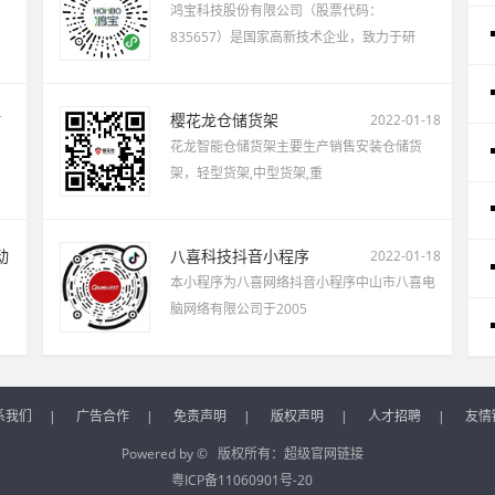
鸿宝科技股份有限公司（股票代码：
835657）是国家高新技术企业，致力于研
站
樱花龙仓储货架
2022-01-18
花龙智能仓储货架主要生产销售安装仓储货
架，轻型货架,中型货架,重
动
八喜科技抖音小程序
2022-01-18
本小程序为八喜网络抖音小程序中山市八喜电
脑网络有限公司于2005
系我们
|
广告合作
|
免责声明
|
版权声明
|
人才招聘
|
友情
Powered by © 版权所有：
超级官网链接
粤ICP备11060901号-20