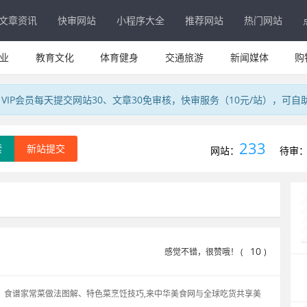
文章资讯
快审网站
小程序大全
推荐网站
热门网站
业
教育文化
体育健身
交通旅游
新闻媒体
购
IP会员每天提交网站30、文章30免审核，快审服务（10元/站），可自
233
索
新站提交
网站：
待审
10
感觉不错，很赞哦！ (
)
、食谱家常菜做法图解、特色菜烹饪技巧,来中华美食网与全球吃货共享美