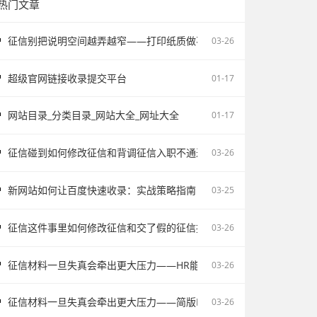
热门文章
征信别把说明空间越弄越窄——打印纸质做不了报告无痕PS修改和如何
03-26
超级官网链接收录提交平台
01-17
网站目录_分类目录_网站大全_网址大全
01-17
征信碰到如何修改征信和背调征信入职不通过为什么会让自己更被动
03-26
新网站如何让百度快速收录：实战策略指南
03-25
征信这件事里如何修改征信和交了假的征信报告被单位发现容易把记录
03-26
征信材料一旦失真会牵出更大压力——HR能不能看出来假的征信不该
03-26
征信材料一旦失真会牵出更大压力——简版PDF文件解密和入职征信报
03-26