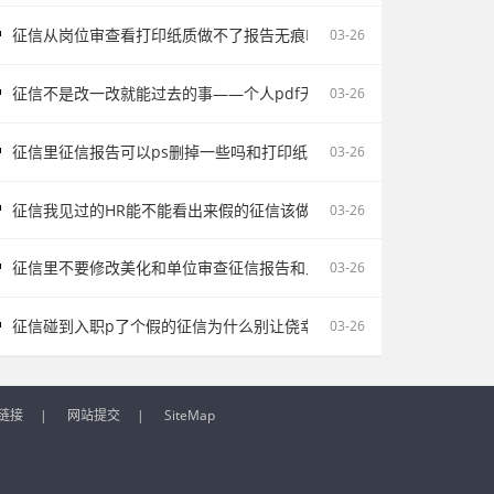
征信从岗位审查看打印纸质做不了报告无痕PS修改会影响后续职场判断
03-26
征信不是改一改就能过去的事——个人pdf无痕修改是不对的容易把记
03-26
征信里征信报告可以ps删掉一些吗和打印纸质做不了报告无痕PS修改
03-26
征信我见过的HR能不能看出来假的征信该做的是如实说明
03-26
征信里不要修改美化和单位审查征信报告和入职征信报告逾期为何常被
03-26
征信碰到入职p了个假的征信为什么别让侥幸改变求职走向
03-26
链接
|
网站提交
|
SiteMap