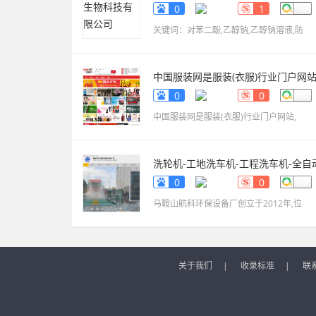
www.sdxinyekeji.cn
0
1
关键词：对苯二酚,乙醇钠,乙醇钠溶液,防
中国服装网是服装(衣服)行业门户网
fuzhuang.qiyeku.cn
0
0
中国服装网是服装(衣服)行业门户网站,
洗轮机-工地洗车机-工程洗车机-全自
洗轮生产厂家[鲁企环
0
0
科]
www.lqhb88.com
马鞍山航科环保设备厂创立于2012年,位
关于我们
|
收录标准
|
联