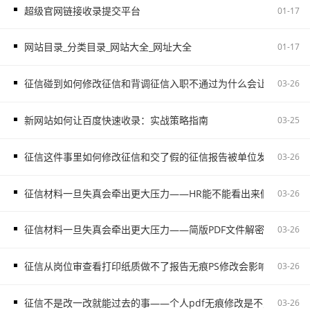
超级官网链接收录提交平台
01-17
网站目录_分类目录_网站大全_网址大全
01-17
征信碰到如何修改征信和背调征信入职不通过为什么会让自己更被
03-26
新网站如何让百度快速收录：实战策略指南
03-25
征信这件事里如何修改征信和交了假的征信报告被单位发现容易把
03-26
征信材料一旦失真会牵出更大压力——HR能不能看出来假的征信不
03-26
征信材料一旦失真会牵出更大压力——简版PDF文件解密和入职征
03-26
征信从岗位审查看打印纸质做不了报告无痕PS修改会影响后续职场
03-26
征信不是改一改就能过去的事——个人pdf无痕修改是不对的容易
03-26