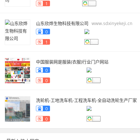
1
山东欣烨生物科技有限公司
www.sdxinyekeji.cn
0
1
中国服装网是服装(衣服)行业门户网站
fuzhuang.qiyeku.cn
0
0
洗轮机-工地洗车机-工程洗车机-全自动洗轮生产厂家
[鲁企环科]
www.lqhb88.com
0
0