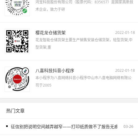
鸿宝科技股份有限公司（股票代码：835657）是国家高新技
术企业，致力于研
樱花龙仓储货架
2022-01-18
花龙智能仓储货架主要生产销售安装仓储货架，轻型货架,中
型货架,重
八喜科技抖音小程序
2022-01-18
本小程序为八喜网络抖音小程序中山市八喜电脑网络有限公
司于2005
热门文章
征信别把说明空间越弄越窄——打印纸质做不了报告无痕PS修改和如
03-26